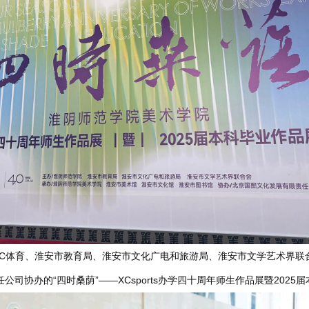
由XC体育、淮安市教育局、淮安市文化广电和旅游局、淮安市文学艺术界联合会
司协办的“四时桑荫”——XCsports办学四十周年师生作品展暨202