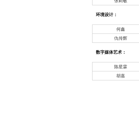
张莉敏
环境设计：
何鑫
仇传辉
数字媒体艺术：
陈星霖
胡嘉